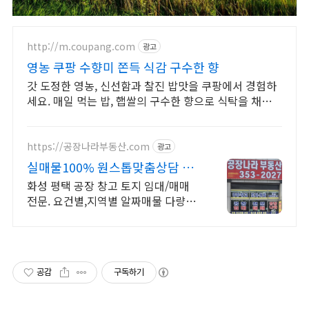
http://m.coupang.com
광고
영농 쿠팡 수향미 쫀득 식감 구수한 향
갓 도정한 영농, 신선함과 찰진 밥맛을 쿠팡에서 경험하
세요. 매일 먹는 밥, 햅쌀의 구수한 향으로 식탁을 채워보
세요. 와우회원 무료배송.
https://공장나라부동산.com
광고
실매물100% 원스톱맞춤상담 굿
파트너! 공장나라부동산
화성 평택 공장 창고 토지 임대/매매
전문. 요건별,지역별 알짜매물 다량보
유
공감
구독하기