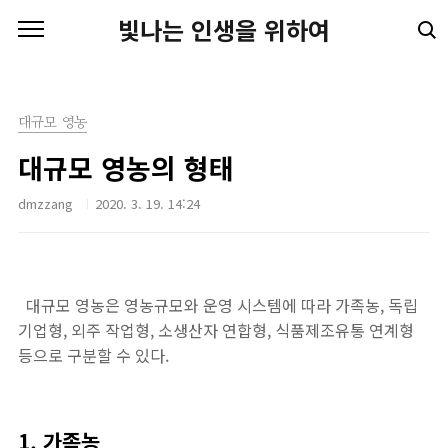
본문 바로가기
빛나는 인생을 위하여
대규모 영농
대규모 영농의 형태
dmzzang
2020. 3. 19. 14:24
대규모 영농은 영농규모와 운영 시스템에 따라 가족농, 독립
기업형, 외주 작업형, 소생산자 연합형, 식품제조유통 연계형
등으로 구분할 수 있다.
1. 가족농